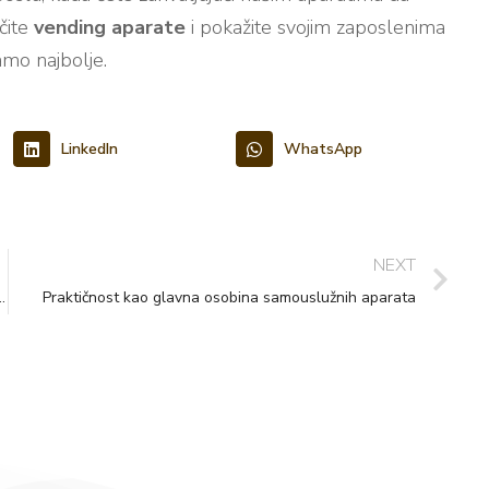
čite
vending aparate
i pokažite svojim zaposlenima
amo najbolje.
LinkedIn
WhatsApp
NEXT
kvalitetnu pauzu sa vending aparatima
Praktičnost kao glavna osobina samouslužnih aparata