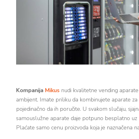
Kompanija
Mikus
nudi kvalitetne vending aparate 
ambijent. Imate priliku da kombinujete aparate za 
pojedinačno da ih poručite. U svakom slučaju, sja
samouslužne aparate daje potpuno besplatno uz re
Plaćate samo cenu proizvoda koja je naznačena na 