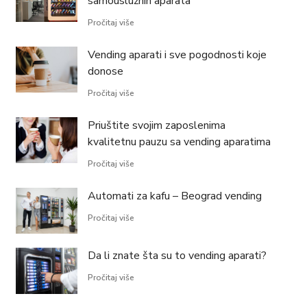
samouslužnih aparata
Pročitaj više
Vending aparati i sve pogodnosti koje
donose
Pročitaj više
Priuštite svojim zaposlenima
kvalitetnu pauzu sa vending aparatima
Pročitaj više
Automati za kafu – Beograd vending
Pročitaj više
Da li znate šta su to vending aparati?
Pročitaj više