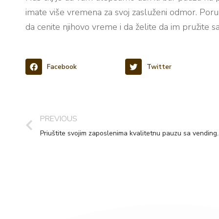
imate više vremena za svoj zasluženi odmor. Poru
da cenite njihovo vreme i da želite da im pružite s
Facebook
Twitter
PREVIOUS
Priuštite svojim zaposlenima 