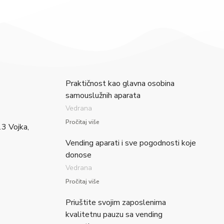
Praktičnost kao glavna osobina
samouslužnih aparata
Vedrana
Pročitaj više
3 Vojka,
Vending aparati i sve pogodnosti koje
donose
Vedrana
Pročitaj više
Priuštite svojim zaposlenima
kvalitetnu pauzu sa vending