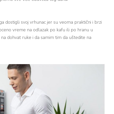
 dostigli svoj vrhunac jer su veoma praktični i brzi
oceno vreme na odlazak po kafu ili po hranu u
 na dohvat ruke i da samim tim da uštedite na