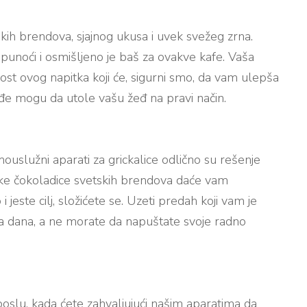
ih brendova, sjajnog ukusa i uvek svežeg zrna.
punoći i osmišljeno je baš za ovakve kafe. Vaša
st ovog napitka koji će, sigurni smo, da vam ulepša
kođe mogu da utole vašu žeđ na pravi način.
ouslužni aparati za grickalice odlično su rešenje
neke čokoladice svetskih brendova daće vam
jeste cilj, složićete se. Uzeti predah koji vam je
a dana, a ne morate da napuštate svoje radno
poslu, kada ćete zahvaljujući našim aparatima da