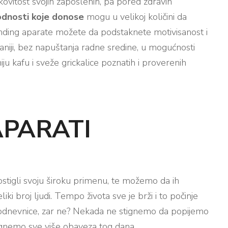
ovitost svojih zaposlenih, pa pored zdravih
odnosti koje donose
mogu u velikoj količini da
ending aparate možete da podstaknete motivisanost i
niji, bez napuštanja radne sredine, u mogućnosti
ju kafu i sveže grickalice poznatih i proverenih
PARATI
stigli svoju široku primenu, te možemo da ih
ki broj ljudi. Tempo života sve je brži i to počinje
kodnevnice, zar ne? Nekada ne stignemo da popijemo
tignemo sve više obaveza tog dana.