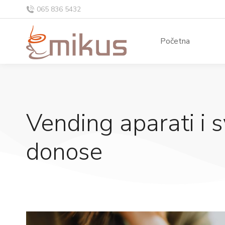
065 836 5432
Početna
Vending aparati i 
donose