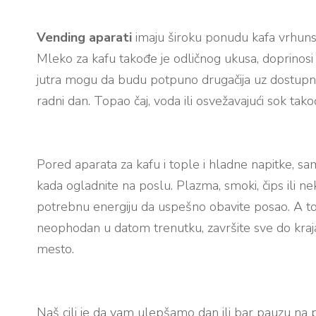
Vending aparati
imaju široku ponudu kafa vrhunsk
Mleko za kafu takođe je odličnog ukusa, doprinosi 
jutra mogu da budu potpuno drugačija uz dostupno
radni dan. Topao čaj, voda ili osvežavajući sok ta
Pored aparata za kafu i tople i hladne napitke, sam
kada ogladnite na poslu. Plazma, smoki, čips ili 
potrebnu energiju da uspešno obavite posao. A to i 
neophodan u datom trenutku, završite sve do kraj
mesto.
Naš cilj je da vam ulepšamo dan ili bar pauzu na 