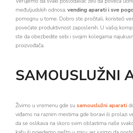
Verujemo da svaki poslodavac želi da poveća učink
međuljudskih odnosa,
vending aparati i sve pog
pomognu u tome. Dobro ste pročitali, koristeći v
povećate produktivnost zaposlenih. U vašoj kompa
ste da obezbedite sebi i svojim kolegama najukusni
proizvođača.
SAMOUSLUŽNI A
Živimo u vremenu gde su
samouslužni aparati
do
viđamo na raznim mestima gde boravi ili prolazi veli
da se oslikava na skoro svim oblastima naše sva
kafu ili pojedemo nešto u miru, jer jurimo da pos