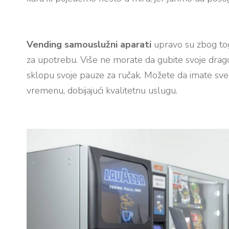
Vending samouslužni aparati
upravo su zbog toga
za upotrebu. Više ne morate da gubite svoje drag
sklopu svoje pauze za ručak. Možete da imate sve
vremenu, dobijajući kvalitetnu uslugu.