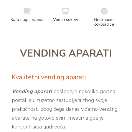
Kafa i topli napici
Vode i sokovi
Grickalice i
čokoladice
VENDING APARATI
Kvalitetni vending aparati
Vending aparati
poslednjih nekoliko godina
postali su izuzetno zastupljeni zbog svoje
praktičnosti, zbog čega danas viđamo vending
aparate na gotovo svim mestima gde je
koncentracija ljudi veća.