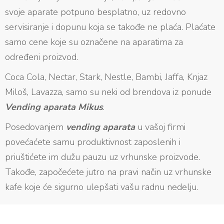
svoje aparate potpuno besplatno, uz redovno
servisiranje i dopunu koja se takođe ne plaća. Plaćate
samo cene koje su označene na aparatima za
određeni proizvod.
Coca Cola, Nectar, Stark, Nestle, Bambi, Jaffa, Knjaz
Miloš, Lavazza, samo su neki od brendova iz ponude
Vending aparata Mikus
.
Posedovanjem
vending aparata
u vašoj firmi
povećaćete samu produktivnost zaposlenih i
priuštićete im dužu pauzu uz vrhunske proizvode.
Takođe, započećete jutro na pravi način uz vrhunske
kafe koje će sigurno ulepšati vašu radnu nedelju.