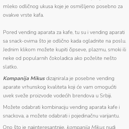
mleko odličnog ukusa koje je osmišljeno posebno za
ovakve vrste kafa.
Pored vending aparata za kafe, tu su i vending aparati
sa snack-ovima što je odlično kada ogladnite na poslu.
Jednim klikom možete kupiti čipseve, plazmu, smoki ili
neke od popularnih čokoladica ako poželite nešto
slatko.
Kompanija Mikus
dizajnirala je posebne vending
aparate vrhunskog kvaliteta koji će vam omogućiti
uvek sveže proizvode vodećih brendova u Srbiji.
Možete odabrati kombinaciju vending aparata kafe i
snackova, a možete odabrati i pojedinačnu varijantu.
Ono što je najinteresantnije,
kompanija Mikus
nudi