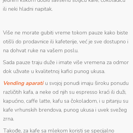
jednim klikom dobiti savšenu šoljicu kafe, čokoladicu
ili neki hladni napitak.
Više ne morate gubiti vreme tokom pauze kako biste
otišli do prodavnice ili kafeterije, već je sve dostupno i
na dohvat ruke na vašem poslu.
Sada pauze traju duže i imate više vremena za odmor
dok uživate u kvalitetnoj kafici punog ukusa.
Vending aparati
u svojoj ponudi imaju široku ponudu
različitih kafa, a neke od njih su espresso kraći ili duži,
kapućino, caffe latte, kafu sa čokoladom, i u pitanju su
kafe vrhunskih brendova, punog ukusa i uvek svežeg
zrna.
Takođe, za kafe sa mlekom koristi se specijalno